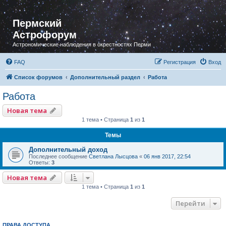
Пермский
Астрофорум
Астрономические наблюдения в окрестностях Перми
FAQ
Регистрация
Вход
Список форумов
Дополнительный раздел
Работа
Работа
Новая тема
1 тема • Страница
1
из
1
Темы
Дополнительный доход
Последнее сообщение
Светлана Лысцова
«
06 янв 2017, 22:54
Ответы:
3
Новая тема
1 тема • Страница
1
из
1
Перейти
ПРАВА ДОСТУПА