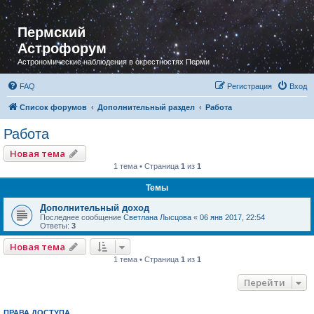
Пермский
Астрофорум
Астрономические наблюдения в окрестностях Перми
FAQ
Регистрация
Вход
Список форумов
Дополнительный раздел
Работа
Работа
Новая тема
1 тема • Страница
1
из
1
Темы
Дополнительный доход
Последнее сообщение
Светлана Лысцова
«
06 янв 2017, 22:54
Ответы:
3
Новая тема
1 тема • Страница
1
из
1
Перейти
ПРАВА ДОСТУПА