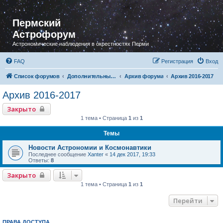
Пермский
Астрофорум
Астрономические наблюдения в окрестностях Перми
FAQ
Регистрация
Вход
Список форумов
Дополнительный раздел
Архив форума
Архив 2016-2017
Архив 2016-2017
Закрыто
1 тема • Страница
1
из
1
Темы
Новости Астрономии и Космонавтики
Последнее сообщение
Xanter
«
14 дек 2017, 19:33
Ответы:
8
Закрыто
1 тема • Страница
1
из
1
Перейти
ПРАВА ДОСТУПА