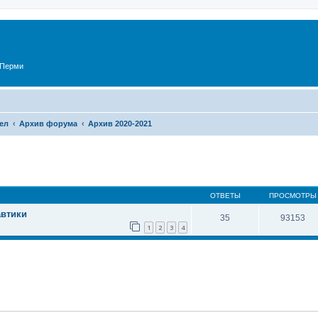
 Перми
ел
Архив форума
Архив 2020-2021
ОТВЕТЫ
ПРОСМОТРЫ
автики
35
93153
1
2
3
4