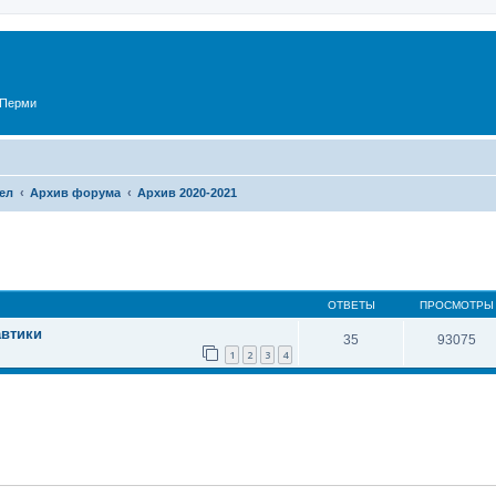
 Перми
ел
Архив форума
Архив 2020-2021
ОТВЕТЫ
ПРОСМОТРЫ
автики
35
93075
1
2
3
4