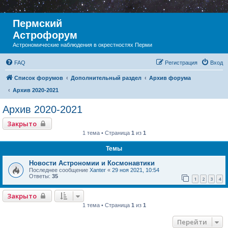
Пермский
Астрофорум
Астрономические наблюдения в окрестностях Перми
FAQ
Регистрация
Вход
Список форумов
Дополнительный раздел
Архив форума
Архив 2020-2021
Архив 2020-2021
Закрыто
1 тема • Страница
1
из
1
Темы
Новости Астрономии и Космонавтики
Последнее сообщение
Xanter
«
29 ноя 2021, 10:54
Ответы:
35
1
2
3
4
Закрыто
1 тема • Страница
1
из
1
Перейти