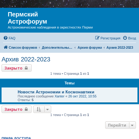
Пермский
Астрофорум
Астрономические наблюдения в окрестностях Перми
FAQ
Регистрация
Вход
Список форумов
Дополнительный раздел
Архив форума
Архив 2022-2023
Архив 2022-2023
Закрыто
1 тема • Страница
1
из
1
Темы
Новости Астрономии и Космонавтики
Последнее сообщение
Xanter
«
26 окт 2022, 10:55
Ответы:
5
Закрыто
1 тема • Страница
1
из
1
Перейти
ПРАВА ДОСТУПА