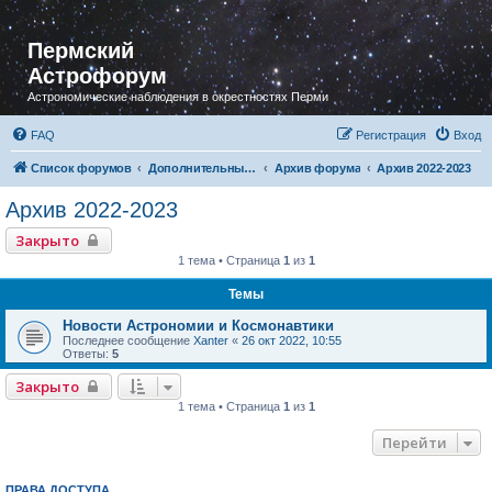
Пермский
Астрофорум
Астрономические наблюдения в окрестностях Перми
FAQ
Регистрация
Вход
Список форумов
Дополнительный раздел
Архив форума
Архив 2022-2023
Архив 2022-2023
Закрыто
1 тема • Страница
1
из
1
Темы
Новости Астрономии и Космонавтики
Последнее сообщение
Xanter
«
26 окт 2022, 10:55
Ответы:
5
Закрыто
1 тема • Страница
1
из
1
Перейти
ПРАВА ДОСТУПА