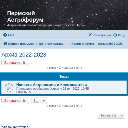
Пермский
Астрофорум
Астрономические наблюдения в окрестностях Перми
FAQ
Регистрация
Вход
Список форумов
Дополнительный раздел
Архив форума
Архив 2022-2023
Архив 2022-2023
Закрыто
1 тема • Страница
1
из
1
Темы
Новости Астрономии и Космонавтики
Последнее сообщение
Xanter
«
26 окт 2022, 10:55
Ответы:
5
Закрыто
1 тема • Страница
1
из
1
Перейти
ПРАВА ДОСТУПА