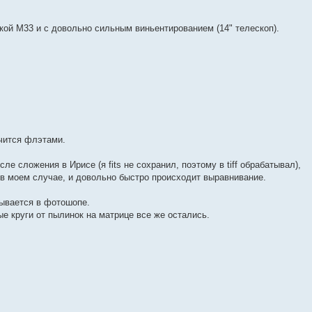
кой М33 и с довольно сильным виньентированием (14" телескоп).
чится флэтами.
сле сложения в Ирисе (я fits не сохранил, поэтому в tiff обрабатывал),
в моем случае, и довольно быстро происходит выравнивание.
атывается в фотошопе.
е круги от пылинок на матрице все же остались.