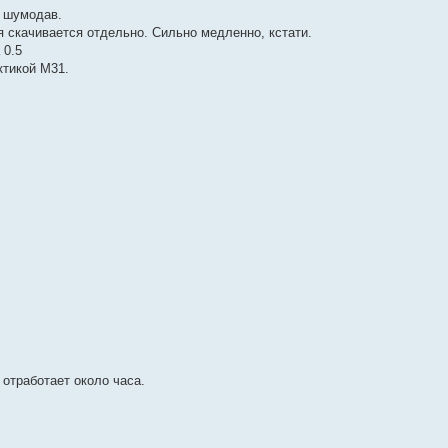
т шумодав.
я скачивается отдельно. Сильно медленно, кстати.
 0.5
ктикой М31.
 отработает около часа.