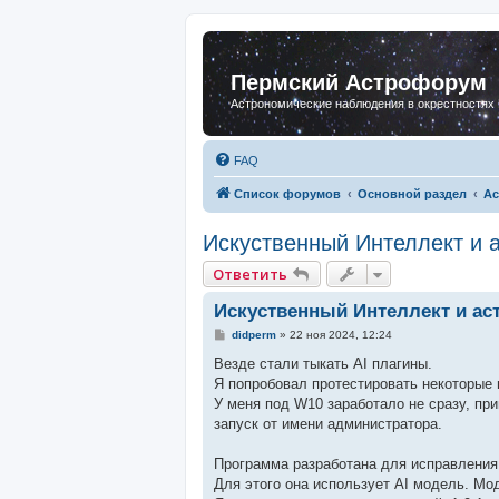
Пермский Астрофорум
Астрономические наблюдения в окрестностях
FAQ
Список форумов
Основной раздел
Ас
Искуственный Интеллект и 
Ответить
Искуственный Интеллект и ас
С
didperm
»
22 ноя 2024, 12:24
о
о
Везде стали тыкать AI плагины.
б
Я попробовал протестировать некоторые 
щ
е
У меня под W10 заработало не сразу, п
н
запуск от имени администратора.
и
е
Программа разработана для исправления
Для этого она использует AI модель. Мо