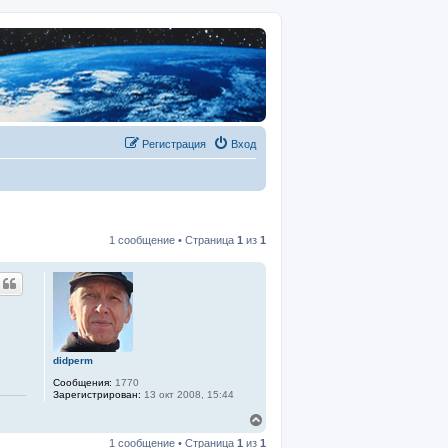
Регистрация
Вход
1 сообщение • Страница
1
из
1
didperm
Сообщения:
1770
Зарегистрирован:
13 окт 2008, 15:44
В
е
1 сообщение • Страница
1
из
1
р