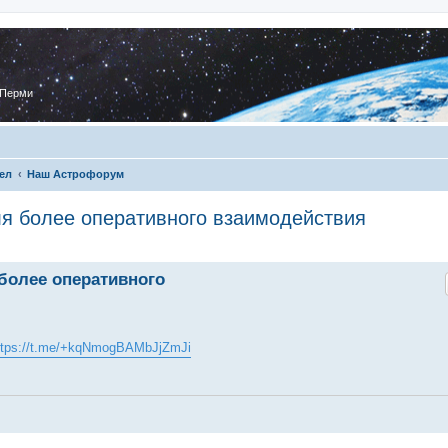
 Перми
ел
Наш Астрофорум
ля более оперативного взаимодействия
 более оперативного
ttps://t.me/+kqNmogBAMbJjZmJi