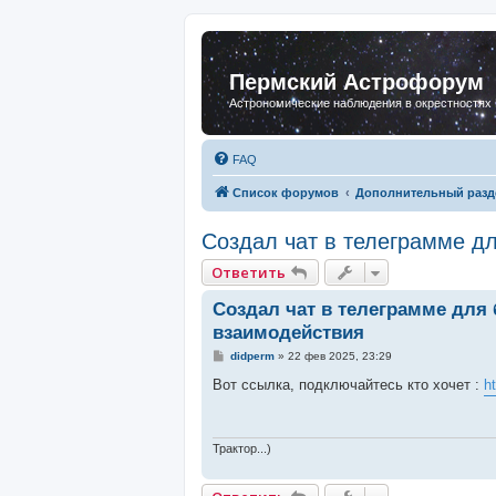
Пермский Астрофорум
Астрономические наблюдения в окрестностях
FAQ
Список форумов
Дополнительный разд
Создал чат в телеграмме д
Ответить
Создал чат в телеграмме для
взаимодействия
С
didperm
»
22 фев 2025, 23:29
о
о
Вот ссылка, подключайтесь кто хочет :
h
б
щ
е
н
и
Трактор...)
е