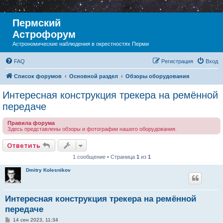
Пермский
Астрофорум
Астрономические наблюдения в окрестностях Перми
FAQ
Регистрация
Вход
Список форумов
Основной раздел
Обзоры оборудования
Интересная конструкция трекера на ремённой
передаче
Правила форума
Здесь представлены обзоры и фотографии нашего оборудования.
Ответить
1 сообщение • Страница
1
из
1
Dmitry Kolesnikov
Интересная конструкция трекера на ремённой
передаче
С
14 сен 2023, 11:34