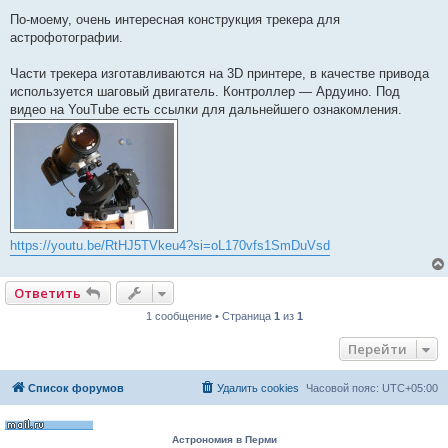
о
о
По-моему, очень интересная конструкция трекера для
б
астрофотографии.
щ
е
н
Части трекера изготавливаются на 3D принтере, в качестве привода
и
е
используется шаговый двигатель. Контроллер — Ардуино. Под
видео на YouTube есть ссылки для дальнейшего ознакомления.
https://youtu.be/RtHJ5TVkeu4?si=oL170vfs1SmDuVsd
Ответить
1 сообщение • Страница
1
из
1
Перейти
Список форумов
Удалить cookies
Часовой пояс:
UTC+05:00
Астрономия в Перми