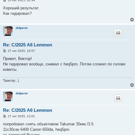
23 окт 2025, 02:34
о
о
Хороший результат.
б
Как гидировал?
щ
е
н
и
didperm
е
Re: С/2025 A6 Lemmon
С
27 окт 2025, 10:57
о
о
Привет, Виктор!
б
Не гидировал вообще, снимал с heq5pro. Потом сложил по голове
щ
е
кометы.
н
и
е
Трактор...)
didperm
Re: С/2025 A6 Lemmon
С
27 окт 2025, 12:01
о
о
попробовал снять объективом Takumar 35мм./3.5
б
11х30сек 6400 Canon 650da, heq5pro
щ
е
за деревней Русаки.