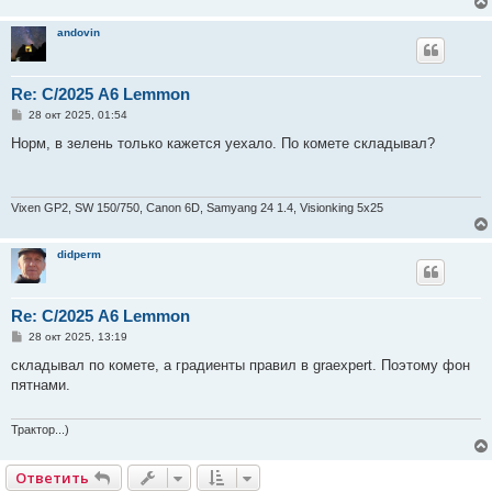
andovin
Re: С/2025 A6 Lemmon
С
28 окт 2025, 01:54
о
о
Норм, в зелень только кажется уехало. По комете складывал?
б
щ
е
н
и
Vixen GP2, SW 150/750, Canon 6D, Samyang 24 1.4, Visionking 5х25
е
didperm
Re: С/2025 A6 Lemmon
С
28 окт 2025, 13:19
о
о
складывал по комете, а градиенты правил в graexpert. Поэтому фон
б
пятнами.
щ
е
н
и
Трактор...)
е
Ответить