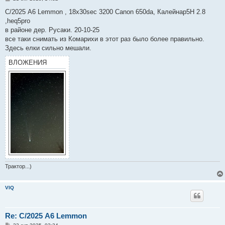
о
о
С/2025 A6 Lemmon , 18x30sec 3200 Canon 650da, Калейнар5Н 2.8
б
,heq5pro
щ
е
в районе дер. Русаки. 20-10-25
н
все таки снимать из Комарихи в этот раз было более правильно.
и
е
Здесь елки сильно мешали.
ВЛОЖЕНИЯ
Трактор...)
VIQ
Re: С/2025 A6 Lemmon
С