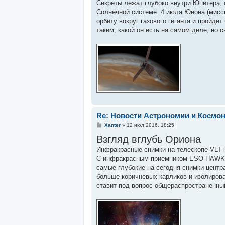
о
Секреты лежат глубоко внутри Юпитера,
б
Солнечной системе. 4 июля Юнона (мисси
щ
е
орбиту вокруг газового гиганта и пройде
н
таким, какой он есть на самом деле, но 
и
е
Re: Новости Астрономии и Космо
С
Xanter
»
12 июл 2016, 18:25
о
Взгляд вглубь Ориона
о
б
Инфракрасные снимки на телескопе VLT
щ
е
С инфракрасным приемником ESO HAWK-I
н
самые глубокие на сегодня снимки центр
и
е
больше коричневых карликов и изолирова
ставит под вопрос общераспространенны