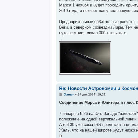
Марса 1 ноября и будет проходить орбит
2019 года; и покинет нашу солнечную си
Предварительные орбитальные расчеты п
Веги, в северном созвездии Лиры. Тем не
путешествие - около 300 тысяч лет.
Re: Новости Астрономии и Космо
С
Xanter
»
14 дек 2017, 19:33
о
о
Соединение Марса и Юпитера и плюс 
б
щ
е
7 января в 8:26 на Юго-Западе "взлетает
н
положение на одной вертикальной линии 
и
е
А в 8:30 уже сама ISS пролетает над пл
Жаль, что на нашей широте будут низко на