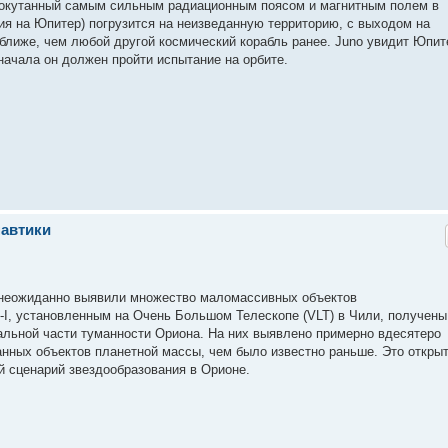
 окутанный самым сильным радиационным поясом и магнитным полем в
я на Юпитер) погрузится на неизведанную территорию, с выходом на
т ближе, чем любой другой космический корабль ранее. Juno увидит Юпит
сначала он должен пройти испытание на орбите.
навтики
 неожиданно выявили множество маломассивных объектов
, установленным на Очень Большом Телескопе (VLT) в Чили, получены
альной части туманности Ориона. На них выявлено примерно вдесятеро
нных объектов планетной массы, чем было известно раньше. Это откры
й сценарий звездообразования в Орионе.