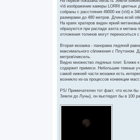
На первой показана область Земли Викин
ч\б изображение камеры LORRI цветных 
собраны с расстояния 49000 км (ч\б) и 3
размерами до 480 метров. Длина всей об
На краях кратеров виден яркий метановый
образуются при распаде азота и метана 
отложения толинов могут переноситься с
Вторая мозаика - панорама ледяной равн
максимального сближения с Плутоном. Дли
метров\пиксель.
Видно множество ледяных плит. Ближе к 
содержит примеси. Небольшие темные уча
самой нижней части мозаики есть интерес
возникло из-за процессов конвекции масс
PS/ Примечателен тот факт, что если бы 
Земли до Луны), он выглядел бы в 100 р