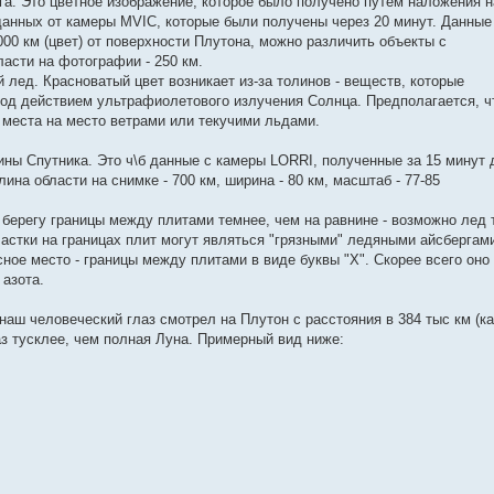
га. Это цветное изображение, которое было получено путем наложения н
данных от камеры MVIC, которые были получены через 20 минут. Данные
4000 км (цвет) от поверхности Плутона, можно различить объекты с
ласти на фотографии - 250 км.
 лед. Красноватый цвет возникает из-за толинов - веществ, которые
под действием ультрафиолетового излучения Солнца. Предполагается, ч
 места на место ветрами или текучими льдами.
ины Спутника. Это ч\б данные с камеры LORRI, полученные за 15 минут 
на области на снимке - 700 км, ширина - 80 км, масштаб - 77-85
берегу границы между плитами темнее, чем на равнине - возможно лед 
стки на границах плит могут являться "грязными" ледяными айсбергами
ное место - границы между плитами в виде буквы "Х". Скорее всего оно
 азота.
наш человеческий глаз смотрел на Плутон с расстояния в 384 тыс км (ка
аз тусклее, чем полная Луна. Примерный вид ниже: