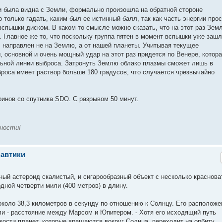
 была видна с Земли, формально произошла на обратной стороне
 только гадать, каким был ее истинный балл, так как часть энергии про
вспышки диском. В каком-то смысле можно сказать, что на этот раз Зем
 Главное же то, что поскольку группа пятен в момент вспышки уже зашл
л направлен не на Землю, а от нашей планеты. Учитывая текущее
 основной и очень мощный удар на этот раз придется по Венере, котор
льной линии выброса. Затронуть Землю облако плазмы сможет лишь в
роса имеет раствор больше 180 градусов, что случается чрезвычайно
инов со спутника SDO. С разрывом 50 минут.
вности!
навтики
ый астероид скалистый, и сигарообразный объект с несколько краснов
дной четверти мили (400 метров) в длину.
коло 38,3 километров в секунду по отношению к Солнцу. Его расположе
и - расстояние между Марсом и Юпитером. - Хотя его исходящий путь
кости планет, которые вращаются вокруг Солнца, переходит на орбиту