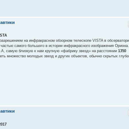
навтики
ISTA
 разрешением на инфракрасном обзорном телескопе VISTA в обсерватор
 частью самого большого в истории инфракрасного изображения Ориона.
 A, самую близкую к нам крупную «фабрику звезд» на расстоянии
1350
деть множество молодых звезд и других объектов, обычно скрытых глубо
навтики
2017