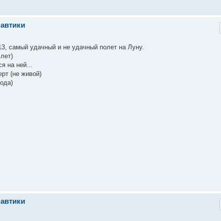
навтики
13, самый удачный и не удачный полет на Луну.
лет)
я на ней...
рт (не живой)
ода)
навтики