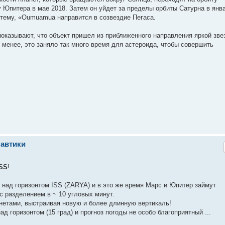
у Юпитера в мае 2018. Затем он уйдет за пределы орбиты Сатурна в янв
стему, «Oumuamua направится в созвездие Пегаса.
оказывают, что объект пришел из приближенного направления яркой зве
 менее, это заняло так много время для астероида, чтобы совершить
навтики
ISS
!
" над горизонтом ISS (ZARYA) и в это же время Марс и Юпитер займут
с разделением в ~ 10 угловых минут.
анетами, выстраивая новую и более длинную вертикаль!
д горизонтом (15 град) и прогноз погоды не особо благоприятный ...