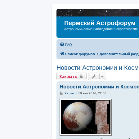
Пермский Астрофорум
Астрономические наблюдения в окрестностях
FAQ
Список форумов
Дополнительный разд
Новости Астрономии и Косм
Закрыто
Новости Астрономии и Космо
С
Xanter
»
10 янв 2016, 22:58
о
о
б
щ
е
н
и
е