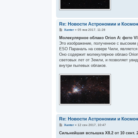
Re: Новости Астрономии и Космо
С
Xanter
»
05 янв 2017, 11:28
о
о
Молекулярное облако Orion A: фото V
б
Это изображение, полученное с высоким
щ
е
ESO Параналь на севере Чили, является
н
Оно содержит молекулярное облако Orion
и
е
световых лет от Земли, и позволяет уви
внутри пылевых облаков.
Re: Новости Астрономии и Космо
С
Xanter
»
12 сен 2017, 10:47
о
о
Сильнейшая вспышка Х8.2 от 10 сент. 
б