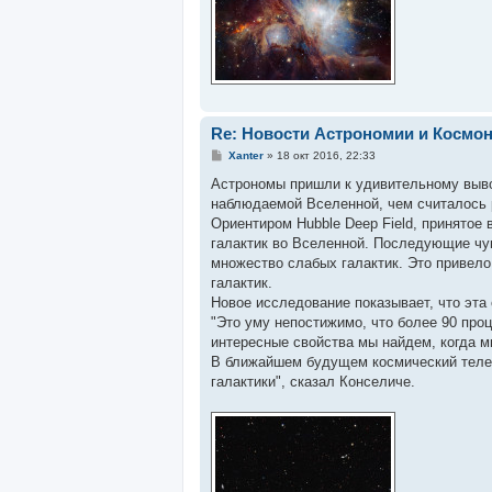
Re: Новости Астрономии и Космо
С
Xanter
»
18 окт 2016, 22:33
о
о
Астрономы пришли к удивительному вывод
б
наблюдаемой Вселенной, чем считалось 
щ
е
Ориентиром Hubble Deep Field, принятое 
н
галактик во Вселенной. Последующие чу
и
е
множество слабых галактик. Это привел
галактик.
Новое исследование показывает, что эта 
"Это уму непостижимо, что более 90 проц
интересные свойства мы найдем, когда 
В ближайшем будущем космический телес
галактики", сказал Конселиче.