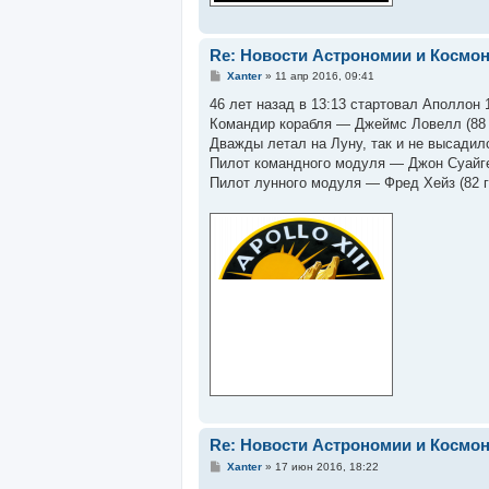
Re: Новости Астрономии и Космо
С
Xanter
»
11 апр 2016, 09:41
о
о
46 лет назад в 13:13 стартовал Аполлон 
б
Командир корабля — Джеймс Ловелл (88 
щ
е
Дважды летал на Луну, так и не высадилс
н
Пилот командного модуля — Джон Суайге
и
е
Пилот лунного модуля — Фред Хейз (82 г
Re: Новости Астрономии и Космо
С
Xanter
»
17 июн 2016, 18:22
о