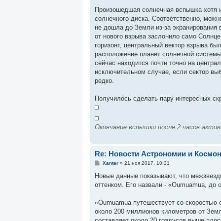
щ
е
Произошедшая солнечная вспышка хотя и
н
солнечного диска. Соответственно, можно
и
е
не дошла до Земли из-за экранирования 
от нового взрыва заслонило само Солнце.
горизонт, центральный вектор взрыва бы
расположение планет солнечной системы,
сейчас находится почти точно на центра
исключительном случае, если сектор выб
редко.
Получилось сделать пару интересных скр
Окончание вспышки после 2 часов акти
Re: Новости Астрономии и Космо
С
Xanter
»
21 ноя 2017, 10:31
о
о
Новые данные показывают, что межзвездн
б
оттенком. Его назвали - «Oumuamua, до о
щ
е
н
«Oumuamua путешествует со скоростью о
и
е
около 200 миллионов километров от Земл
составляет около 20 градусов выше плос