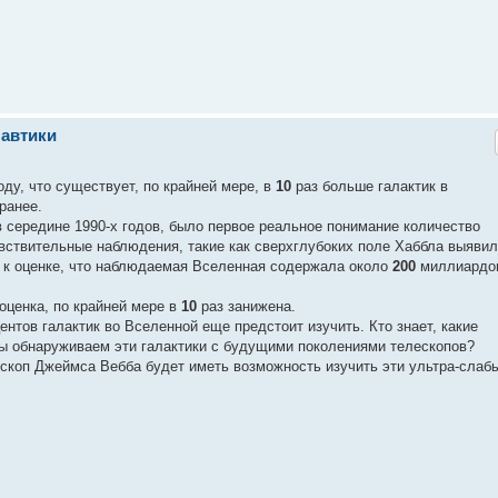
навтики
у, что существует, по крайней мере, в
10
раз больше галактик в
ранее.
в середине 1990-х годов, было первое реальное понимание количество
вствительные наблюдения, такие как сверхглубоких поле Хаббла выяви
о к оценке, что наблюдаемая Вселенная содержала около
200
миллиардо
оценка, по крайней мере в
10
раз занижена.
ентов галактик во Вселенной еще предстоит изучить. Кто знает, какие
мы обнаруживаем эти галактики с будущими поколениями телескопов?
коп Джеймса Вебба будет иметь возможность изучить эти ультра-слаб