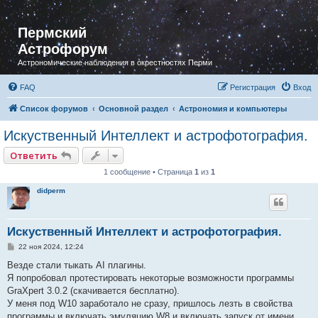
Пермский
Астрофорум
Астрономические наблюдения в окрестностях Перми
FAQ
Регистрация
Вход
Список форумов
Основной раздел
Астрономия и компьютеры
Искуственный Интеллект и астрофотография.
Ответить
1 сообщение • Страница
1
из
1
didperm
Искуственный Интеллект и астрофотография.
С
22 ноя 2024, 12:24
о
о
Везде стали тыкать AI плагины.
б
Я попробовал протестировать некоторые возможности программы
щ
е
GraXpert 3.0.2 (скачивается бесплатно).
н
У меня под W10 заработало не сразу, пришлось лезть в свойства
и
е
программы и включать эмуляцию W8 и включать запуск от имени